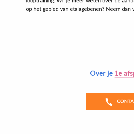
looptraining. Wil je meer weten over de aand
op het gebied van etalagebenen? Neem dan v
Over je
1e afs
CONTA