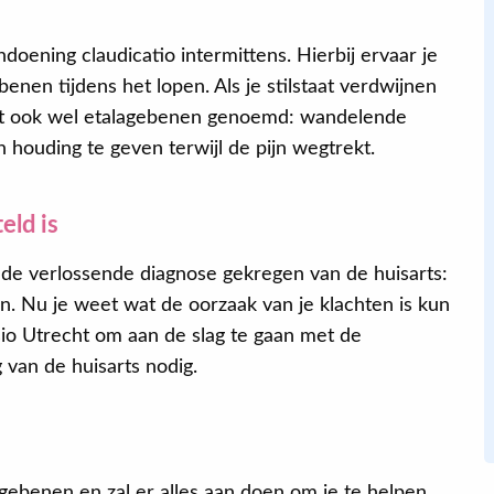
oening claudicatio intermittens. Hierbij ervaar je
Eva
benen tijdens het lopen. Als je stilstaat verdwijnen
it ook wel etalagebenen genoemd: wandelende
 houding te geven terwijl de pijn wegtrekt.
Na de behandeling van mijn onderrug,
slaap ik beter, kan ik langer zitten,
geconcentreerder werken en heb ik in
eld is
zijn algemeenheid meer energie. Ik
t de verlossende diagnose gekregen van de huisarts:
weet zeker dat dat door het
n. Nu je weet wat de oorzaak van je klachten is kun
oefenprogramma komt dat ik kreeg. Ik
sio Utrecht om aan de slag te gaan met de
doe het nog steeds.
 van de huisarts nodig.
gebenen en zal er alles aan doen om je te helpen