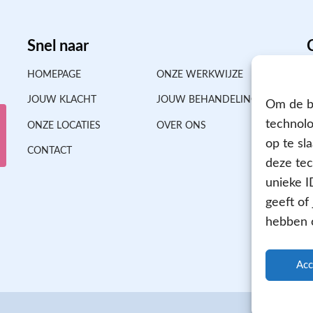
Snel naar
HOMEPAGE
ONZE WERKWIJZE
JOUW KLACHT
JOUW BEHANDELING
Om de be
technolo
ONZE LOCATIES
OVER ONS
op te sl
CONTACT
deze tec
unieke I
geeft of
hebben o
Acc