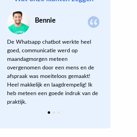
Bennie
De Whatsapp chatbot werkte heel
Een positi
goed, communicatie werd op
behandelaa
maandagmorgen meteen
mijn perso
overgenomen door een mens en de
een ontspa
afspraak was moeiteloos gemaakt!
kon ik mij
Heel makkelijk en laagdrempelig! Ik
verwoorde
heb meteen een goede indruk van de
praktijk.