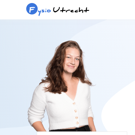
F
ysio
Utrecht