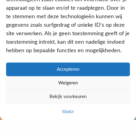
apparaat op te slaan en/of te raadplegen. Door in
te stemmen met deze technologieën kunnen wij
gegevens zoals surfgedrag of unieke ID's op deze
site verwerken. Als je geen toestemming geeft of je
toestemming intrekt, kan dit een nadelige invloed
hebben op bepaalde functies en mogelijkheden.
Aangesloten bij
Accepteren
Weigeren
PRIVACY- EN COOKIE POLICY
Bekijk voorkeuren
WE ZIJN ONLINE
DISCLAIMER
KvK: 64602060
BEL ONS NU
WHATSAPP
Privacy