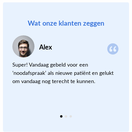
Wat onze klanten zeggen
Alex
Super! Vandaag gebeld voor een
L
‘noodafspraak’ als nieuwe patiënt en gelukt
v
om vandaag nog terecht te kunnen
.
e
b
k