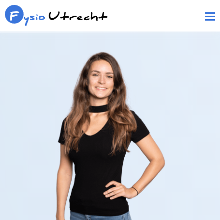
F
ysio
Utrecht