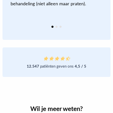
behandeling (niet alleen maar praten).
d
k
v
12.547
patiënten geven ons
4,5 / 5
Wil je meer weten?